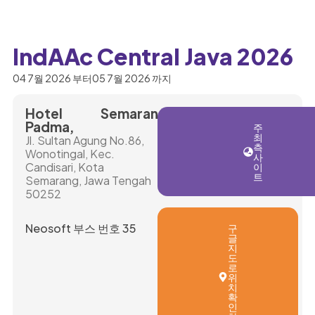
IndAAc Central Java 2026
04 7월 2026 부터
05 7월 2026 까지
Hotel
Semarang
Padma,
주
최
Jl. Sultan Agung No.86,
측
Wonotingal, Kec.
사
Candisari, Kota
이
트
Semarang, Jawa Tengah
50252
Neosoft 부스 번호 35
구
글
지
도
로
위
치
확
인