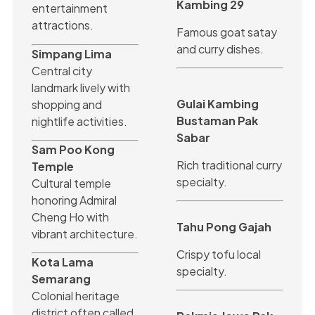
Kambing 29
entertainment
attractions.
Famous goat satay
and curry dishes.
Simpang Lima
Central city
landmark lively with
Gulai Kambing
shopping and
Bustaman Pak
nightlife activities.
Sabar
Sam Poo Kong
Rich traditional curry
Temple
specialty.
Cultural temple
honoring Admiral
Cheng Ho with
Tahu Pong Gajah
vibrant architecture.
Crispy tofu local
Kota Lama
specialty.
Semarang
Colonial heritage
district often called