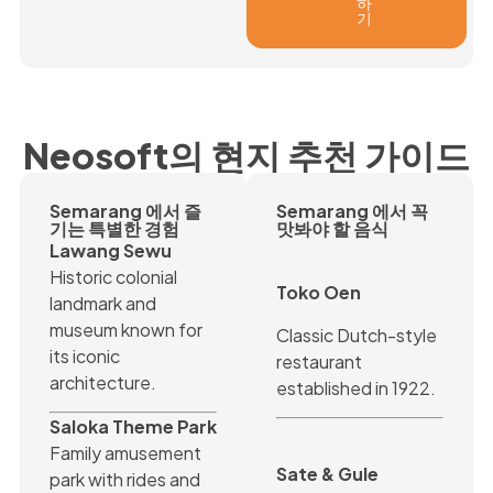
하
기
Neosoft의 현지 추천 가이드
Semarang 에서 즐
Semarang 에서 꼭
기는 특별한 경험
맛봐야 할 음식
Lawang Sewu
Historic colonial
Toko Oen
landmark and
museum known for
Classic Dutch-style
its iconic
restaurant
architecture.
established in 1922.
Saloka Theme Park
Family amusement
Sate & Gule
park with rides and