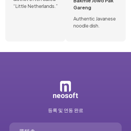
Bakmie Jowo Pak
“Little Netherlands.”
Gareng
Authentic Javanese
noodle dish.
등록 및 연동 완료