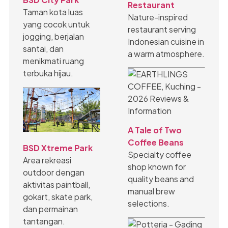
Restaurant
Taman kota luas
Nature-inspired
yang cocok untuk
restaurant serving
jogging, berjalan
Indonesian cuisine in
santai, dan
a warm atmosphere.
menikmati ruang
terbuka hijau.
A Tale of Two
Coffee Beans
BSD Xtreme Park
Specialty coffee
Area rekreasi
shop known for
outdoor dengan
quality beans and
aktivitas paintball,
manual brew
gokart, skate park,
selections.
dan permainan
tantangan.