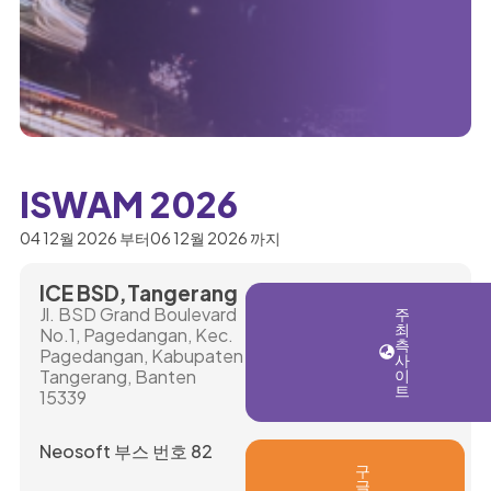
ISWAM 2026
04 12월 2026 부터
06 12월 2026 까지
ICE BSD,
Tangerang
Jl. BSD Grand Boulevard
주
최
No.1, Pagedangan, Kec.
측
Pagedangan, Kabupaten
사
Tangerang, Banten
이
트
15339
Neosoft 부스 번호 82
구
글