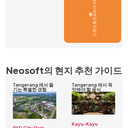
지
도
로
위
치
확
인
하
기
Neosoft의 현지 추천 가이드
Tangerang 에서 즐
Tangerang 에서 꼭
기는 특별한 경험
맛봐야 할 음식
Kayu-Kayu
BSD City Park